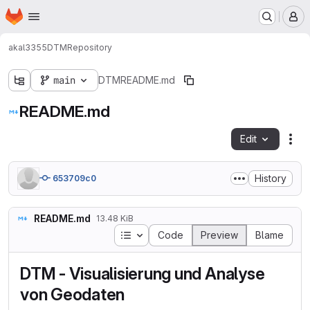
Homepage
Skip to main content
M
akal3355
DTM
Repository
main
DTM
README.md
README.md
Edit
Fil
History
653709c0
README.md
13.48 KiB
Table of contents
Code
Preview
Blame
DTM - Visualisierung und Analyse
von Geodaten