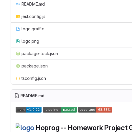
README.md
jest.config.js
logo.graffle
logo.png
package-lock.json
package.json
tsconfig.json
README.md
Hoprog -- Homework Project 