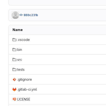
869c231b
Name
.vscode
bin
src
tests
.gitignore
.gitlab-ci.yml
LICENSE