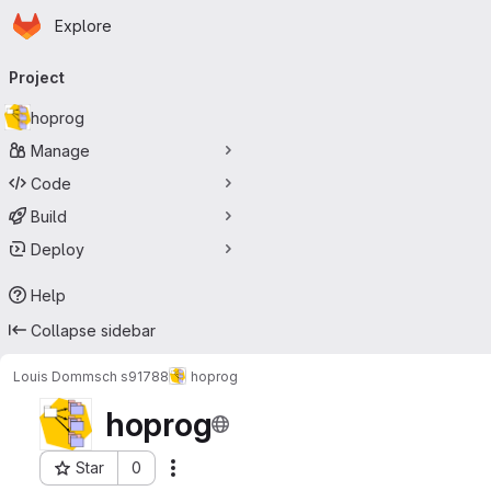
Homepage
Skip to main content
Explore
Primary navigation
Project
hoprog
Manage
Code
Build
Deploy
Help
Collapse sidebar
Louis Dommsch s91788
hoprog
hoprog
Star
0
Actions
Project ID: 26857