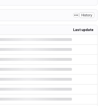
History
Last update