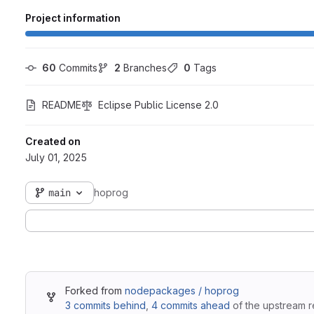
Project information
60
 Commits
2
 Branches
0
 Tags
README
Eclipse Public License 2.0
Created on
July 01, 2025
main
hoprog
Forked from
nodepackages / hoprog
3 commits behind
,
4 commits ahead
of the upstream r